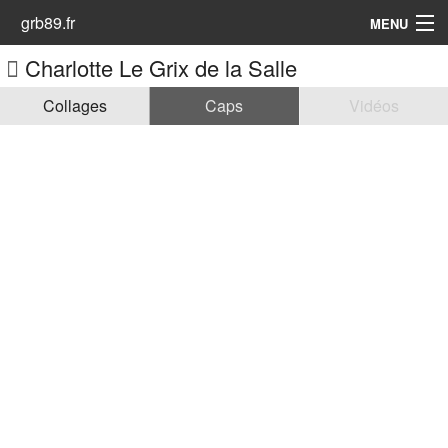
grb89.fr
MENU
Charlotte Le Grix de la Salle
Accueil
Collages
Caps
Vidéos
Les Animatrices