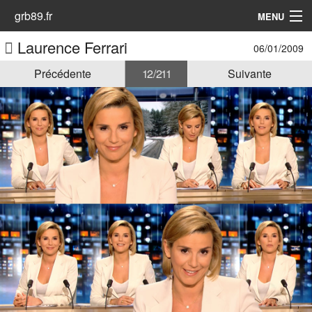
grb89.fr
MENU
Laurence Ferrari
06/01/2009
Accueil
Précédente
12 / 211
Suivante
Les Animatrices