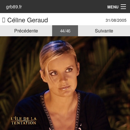
grb89.fr
MENU
Céline Geraud
31/08/2005
Accueil
Précédente
44 / 46
Suivante
Les Animatrices