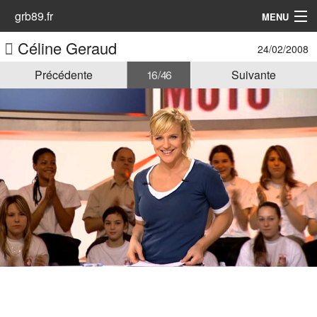
grb89.fr
MENU
Céline Geraud
24/02/2008
Accueil
Précédente
16 / 46
Suivante
Les Animatrices