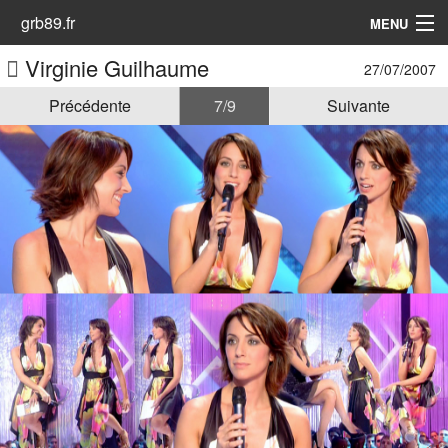
grb89.fr
MENU
Virginie Guilhaume
27/07/2007
Accueil
Précédente
7 / 9
Suivante
Les Animatrices