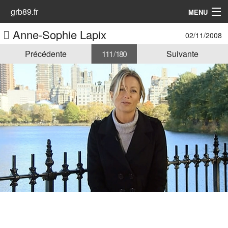
grb89.fr
MENU
Anne-Sophie Lapix
02/11/2008
Accueil
Précédente
111 / 180
Suivante
Les Animatrices