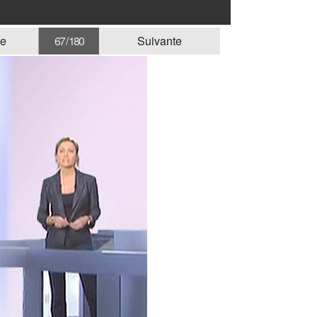
te
67 / 180
Suivante