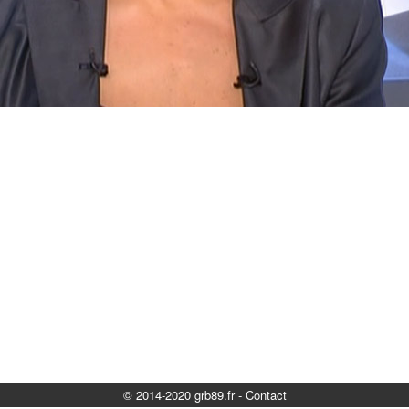
© 2014-2020 grb89.fr
-
Contact