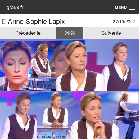
grb89.fr
MENU
Anne-Sophie Lapix
27/10/2007
Accueil
Précédente
84 / 99
Suivante
Les Animatrices