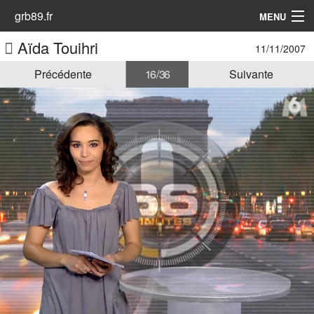
grb89.fr
MENU
Aïda Touihri
11/11/2007
Accueil
Précédente
16 / 36
Suivante
Les Animatrices