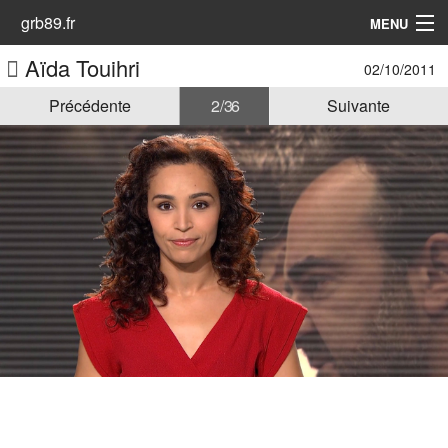
grb89.fr
MENU
Aïda Touihri
02/10/2011
Accueil
Précédente
2 / 36
Suivante
Les Animatrices