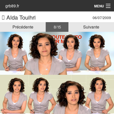
grb89.fr
MENU
Aïda Touihri
06/07/2009
Accueil
Précédente
8 / 15
Suivante
Les Animatrices