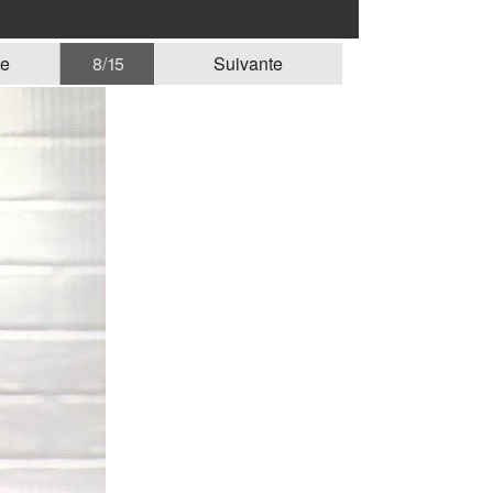
te
8 / 15
Suivante