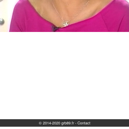
© 2014-2020 grb89.fr
-
Contact