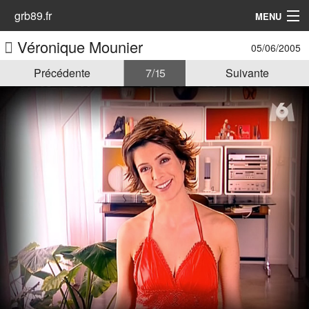
grb89.fr
MENU
Véronique Mounier
05/06/2005
Accueil
Précédente
7 / 15
Suivante
Les Animatrices